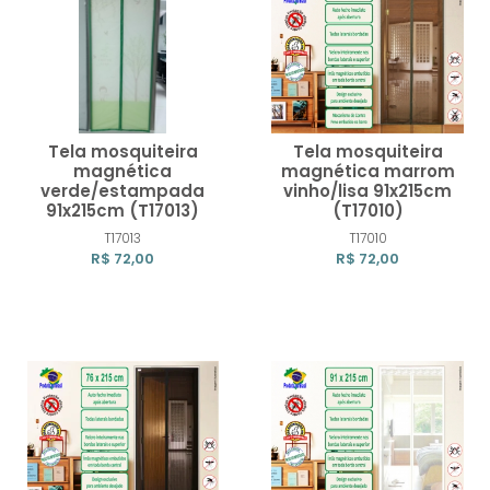
Tela mosquiteira
Tela mosquiteira
magnética
magnética marrom
verde/estampada
vinho/lisa 91x215cm
91x215cm (T17013)
(T17010)
Comprar
Compra
T17013
T17010
R$ 72,00
R$ 72,00