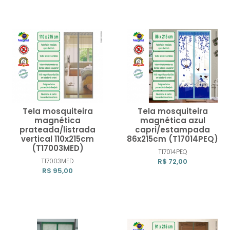
Tela mosquiteira
Tela mosquiteira
magnética
magnética azul
prateada/listrada
capri/estampada
vertical 110x215cm
86x215cm (T17014PEQ)
Comprar
Compra
(T17003MED)
T17014PEQ
T17003MED
R$ 72,00
R$ 95,00