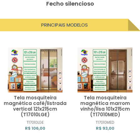
Fecho silencioso
PRINCIPAIS MODELOS
Tela mosquiteira
Tela mosquiteira
magnética café/listrada
magnética marrom
vertical 121x215cm
vinho/lisa 101x215cm
(T17010LGE)
(T17010MED)
Comprar
Compra
T17010LGE
T17010MED
R$ 106,00
R$ 93,00