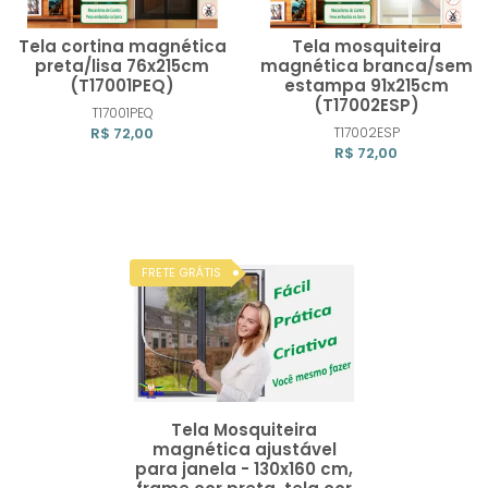
Tela cortina magnética
Tela mosquiteira
preta/lisa 76x215cm
magnética branca/sem
(T17001PEQ)
estampa 91x215cm
(T17002ESP)
Comprar
Compra
T17001PEQ
R$ 72,00
T17002ESP
R$ 72,00
Tela Mosquiteira
magnética ajustável
para janela - 130x160 cm,