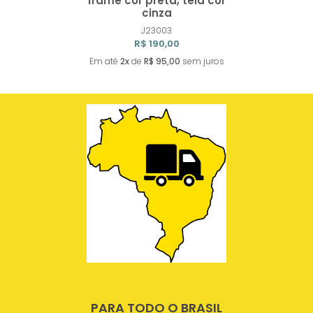
frame cor preta, tela cor
Comprar
cinza
J23003
R$ 190,00
Em até
2x
de
R$ 95,00
sem juros
PARA TODO O BRASIL