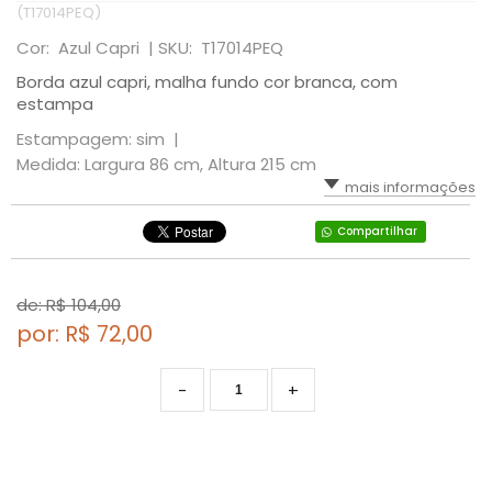
(T17014PEQ)
Cor: Azul Capri |
SKU: T17014PEQ
Borda azul capri, malha fundo cor branca, com
estampa
Estampagem: sim |
Medida: Largura 86 cm, Altura 215 cm
mais informações
Compartilhar
de: R$
104,00
por: R$
72,00
-
+