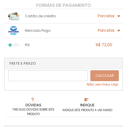
FORMAS DE PAGAMENTO
Parcelas
Cartão de crédito
1x sem juros de R$ 72,00
.
.
.
.
Parcelas
Mercado Pago
.
.
.
.
.
.
.
1x sem juros de R$ 72,00
.
.
.
.
R$ 72,00
PIX
.
.
.
.
.
.
.
1x sem juros de R$ 72,00
.
.
.
.
.
.
.
.
.
.
FRETE E PRAZO
.
CALCULAR
Não sei meu cep
DÚVIDAS
INDIQUE
TIRE SUAS DÚVIDAS SOBRE ESTE
INDIQUE ESTE PRODUTO A UM AMIGO
PRODUTO