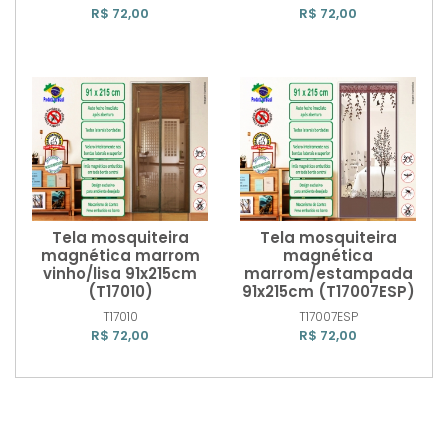
R$ 72,00
R$ 72,00
Tela mosquiteira
Tela mosquiteira
magnética marrom
magnética
vinho/lisa 91x215cm
marrom/estampada
(T17010)
91x215cm (T17007ESP)
Comprar
Comprar
T17010
T17007ESP
R$ 72,00
R$ 72,00