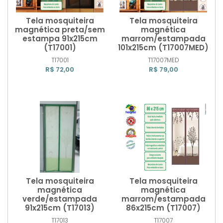
Tela mosquiteira
Tela mosquiteira
magnética preta/sem
magnética
estampa 91x215cm
marrom/estampada
(T17001)
101x215cm (T17007MED)
Comprar
Comprar
T17001
T17007MED
R$ 72,00
R$ 79,00
Tela mosquiteira
Tela mosquiteira
magnética
magnética
verde/estampada
marrom/estampada
91x215cm (T17013)
86x215cm (T17007)
Comprar
Comprar
T17013
T17007