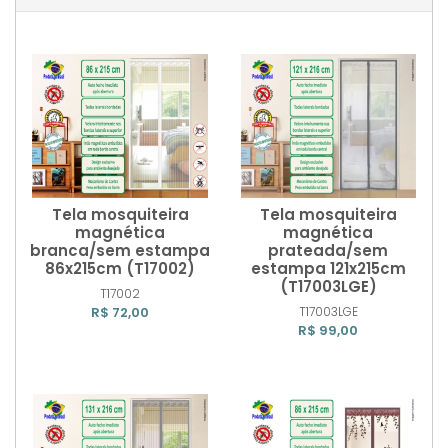
Tela mosquiteira
Tela mosquiteira
magnética
magnética
branca/sem estampa
prateada/sem
86x215cm (T17002)
estampa 121x215cm
Comprar
Comprar
(T17003LGE)
T17002
R$ 72,00
T17003LGE
R$ 99,00