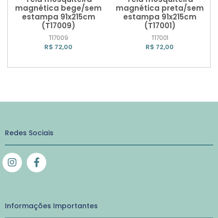
magnética bege/sem
magnética preta/sem
estampa 91x215cm
estampa 91x215cm
(T17009)
(T17001)
Comprar
Comprar
T17009
T17001
R$ 72,00
R$ 72,00
Redes Sociais
Informações Importantes