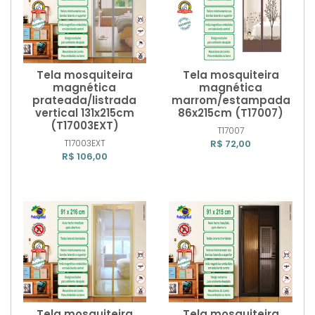
Tela mosquiteira
Tela mosquiteira
magnética
magnética
prateada/listrada
marrom/estampada
vertical 131x215cm
86x215cm (T17007)
Comprar
Comprar
(T17003EXT)
T17007
T17003EXT
R$ 72,00
R$ 106,00
Tela mosquiteira
Tela mosquiteira