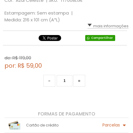
Cor: Azul Celeste |
SKU: T17008LGE
Estampagem: Sem estampa |
Medida: 216 x 101 cm (A*L)
mais informações
Compartilhar
de: R$
119,00
por: R$
59,00
-
+
FORMAS DE PAGAMENTO
Parcelas
Cartão de crédito