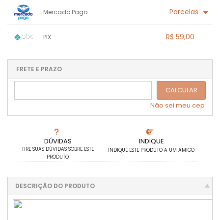
1x sem juros de R$ 59,00
.
.
.
.
Parcelas
Mercado Pago
.
.
.
.
.
.
.
1x sem juros de R$ 59,00
.
.
.
.
R$ 59,00
PIX
.
.
.
.
.
.
.
1x sem juros de R$ 59,00
.
.
.
.
.
.
.
.
.
.
FRETE E PRAZO
.
CALCULAR
Não sei meu cep
DÚVIDAS
INDIQUE
TIRE SUAS DÚVIDAS SOBRE ESTE
INDIQUE ESTE PRODUTO A UM AMIGO
PRODUTO
DESCRIÇÃO DO PRODUTO